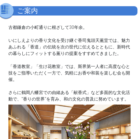
ご案内
古都鎌倉の小町通りに根ざして30年余。
いにしえよりの香り文化を受け継ぐ香司鬼頭天薫堂では、魅力
あふれる「香道」の伝統を次の世代に伝えるとともに、新時代
の暮らしにフィットする薫りの提案をすすめてきました。
「香道教室」「生け花教室」では、斯界第一人者に高度な心と
技をご指導いただく一方で、気軽にお香や和装を楽しむ会も開
催。
さらに鶴岡八幡宮での由緒ある「献香式」など多面的な文化活
動で、"香りの世界"を育み、和の文化の普及に努めています。