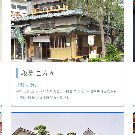
段葛 こ寿々
手打ちそば
手打ちそばとわらびもちの名店・段葛 こ寿々。段葛中央付近にある
お店は行列ができるほどの人気です。