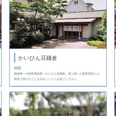
かいひん荘鎌倉
旅館
鎌倉唯一の純和風旅館・かいひん荘鎌倉。落ち着いた数寄屋造りの
和室で旅のひとときをゆっくりとお過ごし下さい。