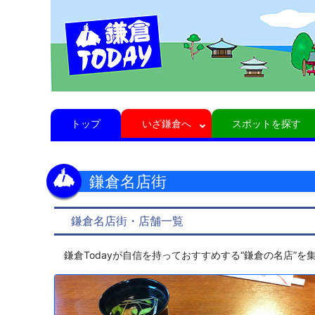
トップ
いざ鎌倉へ
スポットを探す
鎌倉名店街
鎌倉名店街・店舗一覧
鎌倉Todayが自信を持っておすすめする“鎌倉の名店”を