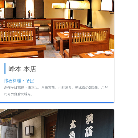
峰本 本店
懐石料理・そば
創作そば膳処・峰本は、八幡宮前、小町通り、朝比奈の3店舗。こだ
わりの鎌倉の味を。