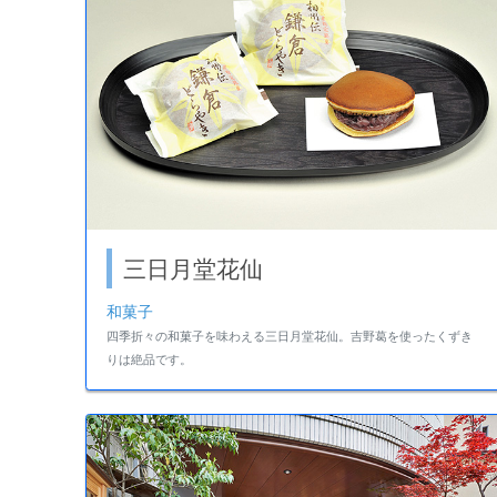
三日月堂花仙
和菓子
四季折々の和菓子を味わえる三日月堂花仙。吉野葛を使ったくずき
りは絶品です。