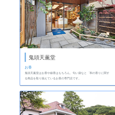
鬼頭天薫堂
お香
鬼頭天薫堂はお香や線香はもちろん、匂い袋なと゜和の香りに関す
る商品を取り揃えているお香の専門店です。