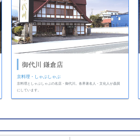
御代川 鎌倉店
京料理・しゃぶしゃぶ
京料理としゃぶしゃぶの名店・御代川。各界著名人・文化人が贔屓
にしています。