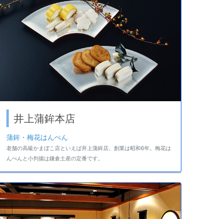
井上蒲鉾本店
蒲鉾・梅花はんぺん
老舗の高級かまぼこ店といえば井上蒲鉾店。創業は昭和6年。梅花は
んぺんと小判揚は鎌倉土産の定番です。