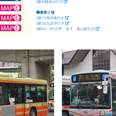
[鎌4]鎌倉山行き
❼番乗り場
[鎌11]海岸橋行き
[鎌12]九品寺行き
[鎌40・41]小坪・逗子・葉山駅行き