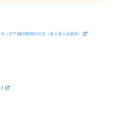
車庫行き／[F11]藤沢駅南口行き（富士見ヶ丘経由）
行き