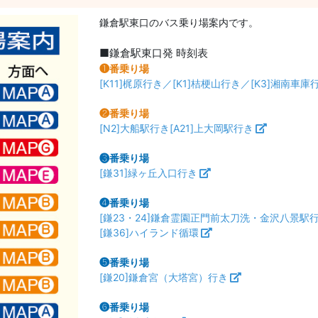
鎌倉駅東口のバス乗り場案内です。
■鎌倉駅東口発 時刻表
❶番乗り場
[K11]梶原行き／[K1]桔梗山行き／[K3]湘南
❷番乗り場
[N2]大船駅行き[A21]上大岡駅行き
❸番乗り場
[鎌31]緑ヶ丘入口行き
❹番乗り場
[鎌23・24]鎌倉霊園正門前太刀洗・金沢八景駅
[鎌36]ハイランド循環
❺番乗り場
[鎌20]鎌倉宮（大塔宮）行き
❻番乗り場