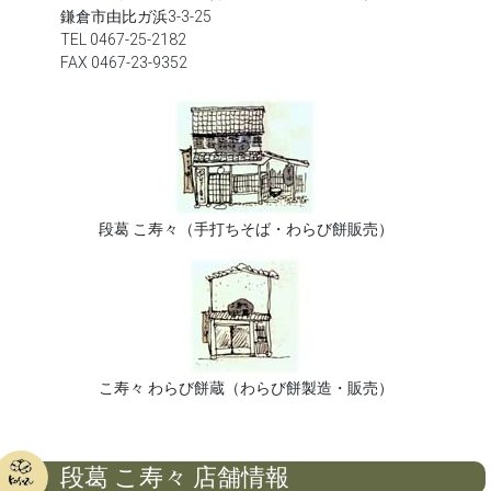
鎌倉市由比ガ浜3-3-25
TEL 0467-25-2182
FAX 0467-23-9352
段葛 こ寿々（手打ちそば・わらび餅販売）
こ寿々 わらび餅蔵（わらび餅製造・販売）
段葛 こ寿々 店舗情報