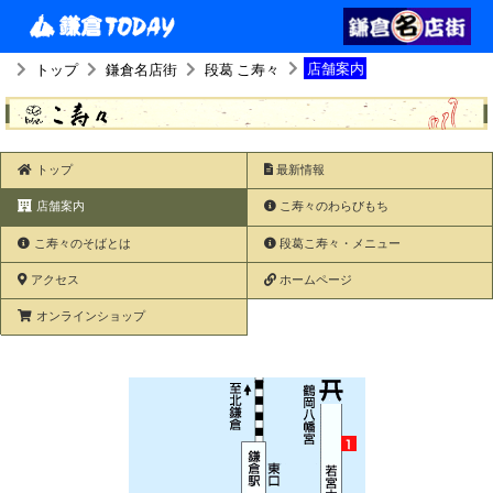
店舗案内
トップ
鎌倉名店街
段葛 こ寿々
トップ
最新情報
店舗案内
こ寿々のわらびもち
こ寿々のそばとは
段葛こ寿々・メニュー
アクセス
ホームページ
オンラインショップ