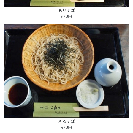
もりそば
870円
ざるそば
970円