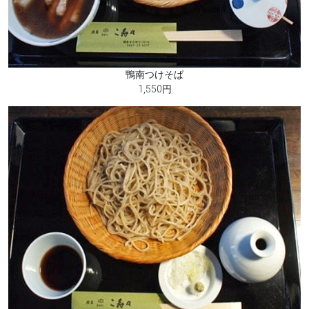
鴨南つけそば
1,550円