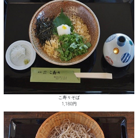
こ寿々そば
1,180円