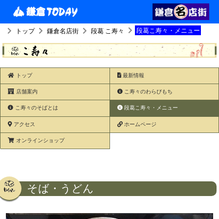
段葛こ寿々・メニュー
トップ
鎌倉名店街
段葛 こ寿々
トップ
最新情報
店舗案内
こ寿々のわらびもち
こ寿々のそばとは
段葛こ寿々・メニュー
アクセス
ホームページ
オンラインショップ
そば・うどん