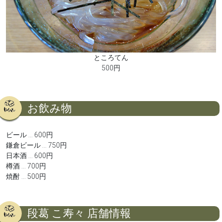
ところてん
500円
お飲み物
ビール … 600円
鎌倉ビール … 750円
日本酒 … 600円
樽酒 … 700円
焼酎 … 500円
段葛 こ寿々 店舗情報