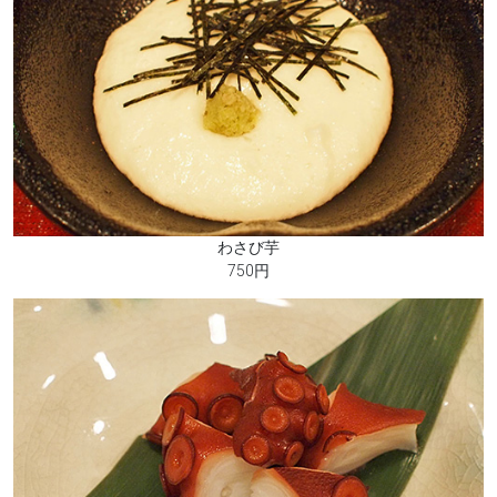
わさび芋
750円