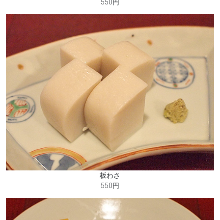
550円
板わさ
550円