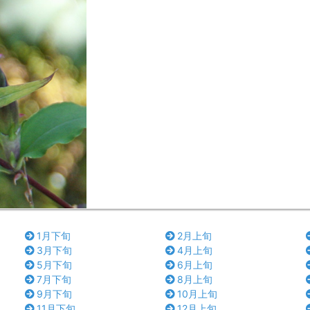
1月下旬
2月上旬
3月下旬
4月上旬
5月下旬
6月上旬
7月下旬
8月上旬
9月下旬
10月上旬
11月下旬
12月上旬