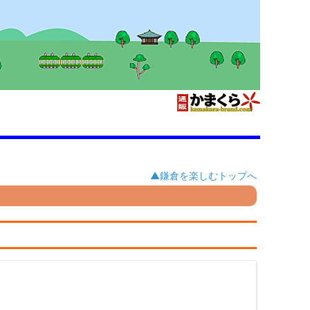
▲鎌倉を楽しむトップへ