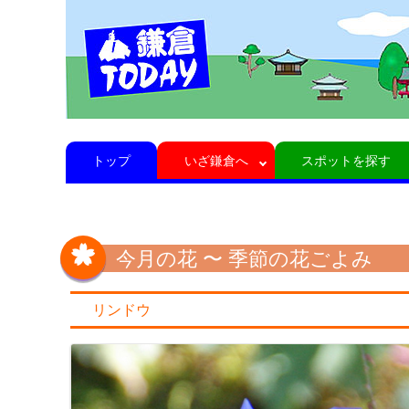
トップ
いざ鎌倉へ
スポットを探す
今月の花 〜 季節の花ごよみ
リンドウ