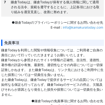
7
鎌倉Todayは、鎌倉Todayが保有する個人情報に関して適用
される法令、規範を遵守するとともに、上記各項における取
り組みを適宜見直し、改善に努めます。
●鎌倉Todayのプライバシーポリシーに関するお問い合わせ先
●
E-mail :
info@kamakuratoday.com
免責事項
鎌倉Todayを利用した閲覧や情報収集については、ご利用者ご自身の
責任において行っていただきますようお願いいたします。
鎌倉Todayから参照されたサイトや情報の正確性、合法性、道徳性、
著作権の許諾や有無、最新性、適切性などその内容については一切保
証致しかねます。 また鎌倉Todayは、リンク先におけるご利用中に生
じた損害については一切責任を負いません。
また鎌倉Todayは、鎌倉Todayで提供するサービスの品質については
如何なる保証も行っておらず、鎌倉Todayのサービスの停止、欠陥及
びそれらが原因となり発生した損失や損害については一切責任を負い
ません。
●鎌倉Todayの免責事項に関するお問い合わせ先