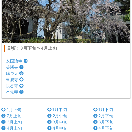
見頃：3月下旬〜4月上旬
安国論寺
英勝寺
瑞泉寺
東慶寺
長谷寺
本覚寺
1月上旬
1月中旬
1月下旬
2月上旬
2月中旬
2月下旬
3月上旬
3月中旬
3月下旬
4月上旬
4月中旬
4月下旬