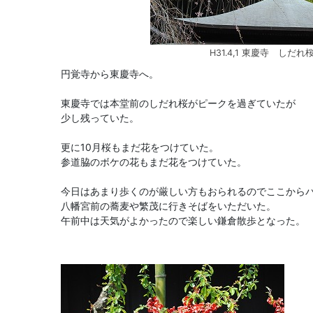
H31.4,1 東慶寺 しだれ
円覚寺から東慶寺へ。
東慶寺では本堂前のしだれ桜がピークを過ぎていたが
少し残っていた。
更に10月桜もまだ花をつけていた。
参道脇のボケの花もまだ花をつけていた。
今日はあまり歩くのが厳しい方もおられるのでここから
八幡宮前の蕎麦や繁茂に行きそばをいただいた。
午前中は天気がよかったので楽しい鎌倉散歩となった。