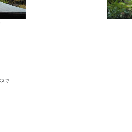
桜
バスで