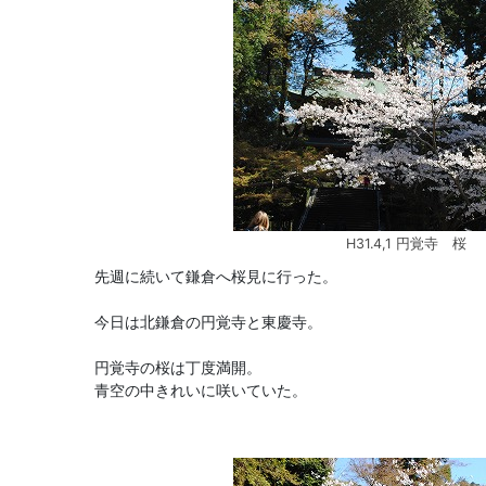
H31.4,1 円覚寺 桜
先週に続いて鎌倉へ桜見に行った。
今日は北鎌倉の円覚寺と東慶寺。
円覚寺の桜は丁度満開。
青空の中きれいに咲いていた。