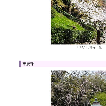
H31.4,1 円覚寺 桜
東慶寺