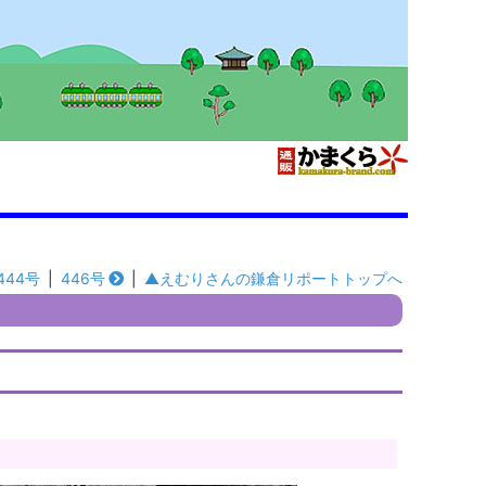
444号
|
446号
|
▲えむりさんの鎌倉リポートトップへ