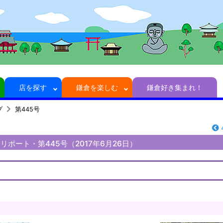
店を探す
鎌倉を楽しむ
鎌倉好き集まれ！
プ
第445号
ポート・第445号（2017年6月26日）