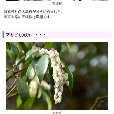
玉縄桜
白旗神社の大島桜が咲き始めました。
若宮大路の玉縄桜は満開です。
アセビも見頃に・・・
アセビ