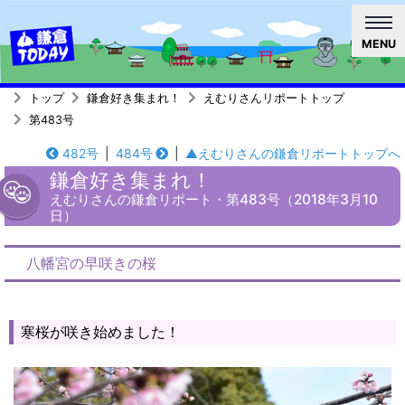
MENU
トップ
鎌倉好き集まれ！
えむりさんリポートトップ
第483号
482号
|
484号
|
▲えむりさんの鎌倉リポートトップへ
鎌倉好き集まれ！
えむりさんの鎌倉リポート・第483号（2018年3月10
日）
八幡宮の早咲きの桜
寒桜が咲き始めました！