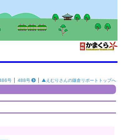
486号
|
488号
|
▲えむりさんの鎌倉リポートトップへ