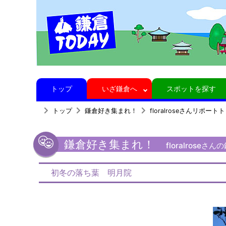
トップ
いざ鎌倉へ
スポットを探す
トップ
鎌倉好き集まれ！
floralroseさんリポート
鎌倉好き集まれ！
floralrose
初冬の落ち葉 明月院