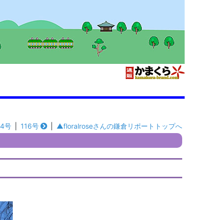
14号
|
116号
|
▲floralroseさんの鎌倉リポートトップへ