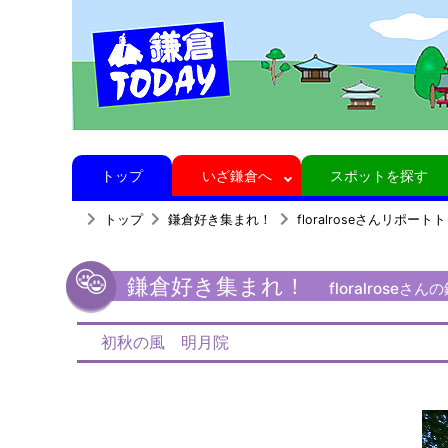
トップ
いざ鎌倉へ
スポットを探す
トップ
鎌倉好き集まれ！
floralroseさんリポート
鎌倉好き集まれ！
floralrose
初秋の風 明月院