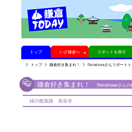
トップ
いざ鎌倉へ
スポットを探す
トップ
鎌倉好き集まれ！
floralroseさんリポート
鎌倉好き集まれ！
floralrose
緑の散策路 長谷寺