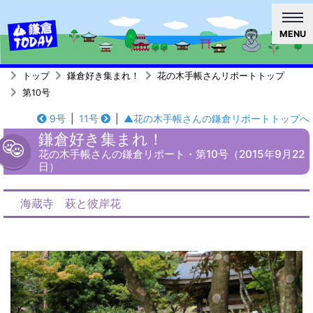
MENU
トップ
鎌倉好き集まれ！
花の木手帳さんリポートトップ
第10号
9号
|
11号
|
▲花の木手帳さんの鎌倉リポートトップへ
鎌倉好き集まれ！
花の木手帳さんの鎌倉リポート・第10号（2015年9月22
日）
海蔵寺 萩と彼岸花