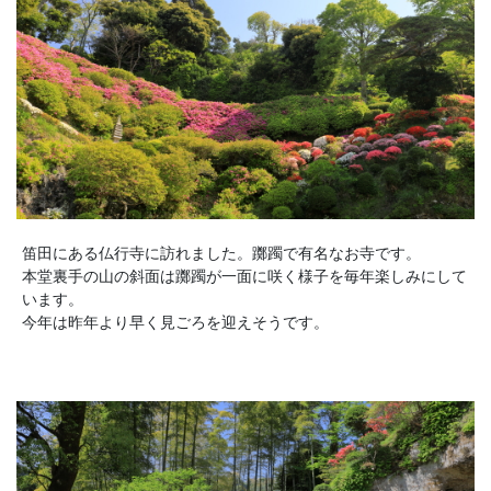
笛田にある仏行寺に訪れました。躑躅で有名なお寺です。
本堂裏手の山の斜面は躑躅が一面に咲く様子を毎年楽しみにして
います。
今年は昨年より早く見ごろを迎えそうです。