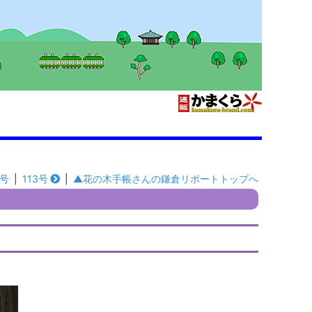
1号
|
113号
|
▲花の木手帳さんの鎌倉リポートトップへ