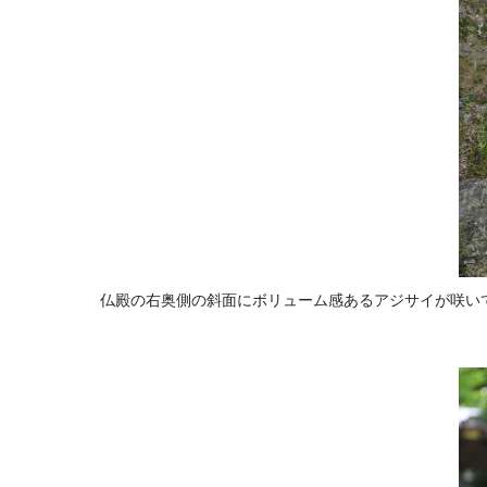
仏殿の右奥側の斜面にボリューム感あるアジサイが咲い