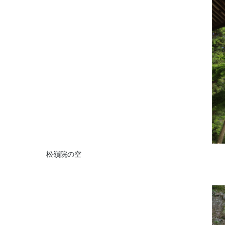
松嶺院の空