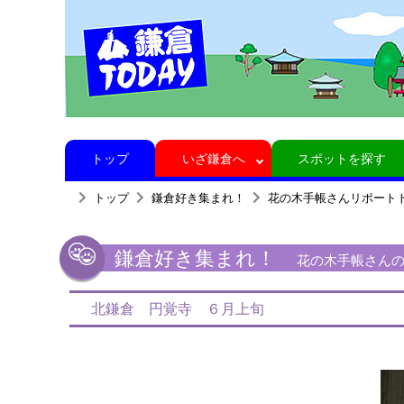
トップ
いざ鎌倉へ
スポットを探す
トップ
鎌倉好き集まれ！
花の木手帳さんリポート
鎌倉好き集まれ！
花の木手帳さんの鎌
北鎌倉 円覚寺 ６月上旬