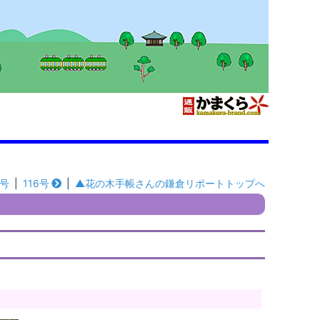
4号
|
116号
|
▲花の木手帳さんの鎌倉リポートトップへ