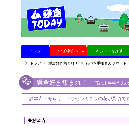
トップ
いざ鎌倉へ
スポットを探す
トップ
鎌倉好き集まれ！
花の木手帳さんリポート
鎌倉好き集まれ！
花の木手帳さんの鎌
妙本寺・海蔵寺 ノウゼンカズラの花が見頃で
◆妙本寺