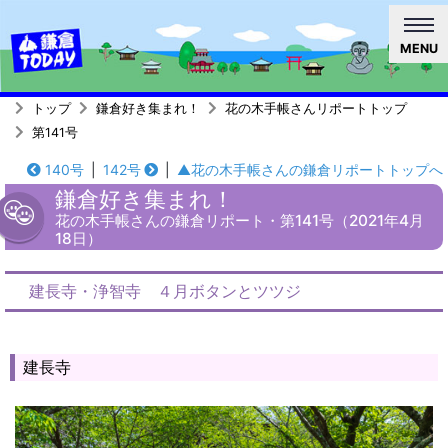
MENU
トップ
鎌倉好き集まれ！
花の木手帳さんリポートトップ
第141号
140号
|
142号
|
▲花の木手帳さんの鎌倉リポートトップへ
鎌倉好き集まれ！
花の木手帳さんの鎌倉リポート・第141号（2021年4月
18日）
建長寺・浄智寺 ４月ボタンとツツジ
建長寺