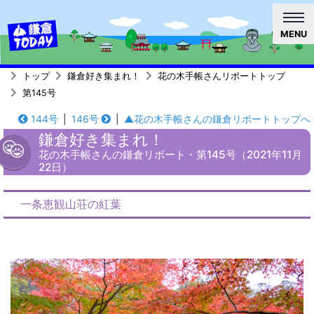
MENU
トップ
鎌倉好き集まれ！
花の木手帳さんリポートトップ
第145号
144号
|
146号
|
▲花の木手帳さんの鎌倉リポートトップへ
鎌倉好き集まれ！
花の木手帳さんの鎌倉リポート・第145号（2021年11月
22日）
一条恵観山荘の紅葉