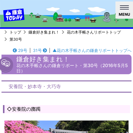
MENU
トップ
鎌倉好き集まれ！
花の木手帳さんリポートトップ
第30号
29号
|
31号
|
▲花の木手帳さんの鎌倉リポートトップへ
鎌倉好き集まれ！
花の木手帳さんの鎌倉リポート・第30号（2016年5月5
日）
安養院・妙本寺・大巧寺
◇安養院の躑躅