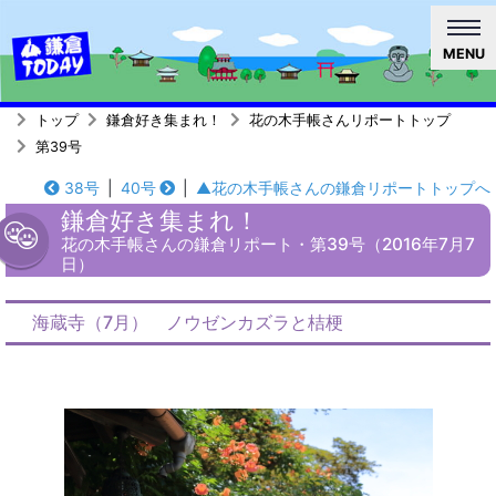
MENU
トップ
鎌倉好き集まれ！
花の木手帳さんリポートトップ
第39号
38号
|
40号
|
▲花の木手帳さんの鎌倉リポートトップへ
鎌倉好き集まれ！
花の木手帳さんの鎌倉リポート・第39号（2016年7月7
日）
海蔵寺（7月） ノウゼンカズラと桔梗