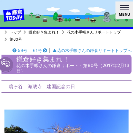
MENU
トップ
鎌倉好き集まれ！
花の木手帳さんリポートトップ
第60号
59号
|
61号
|
▲花の木手帳さんの鎌倉リポートトップへ
鎌倉好き集まれ！
花の木手帳さんの鎌倉リポート・第60号（2017年2月13
日）
扇ヶ谷 海蔵寺 建国記念の日