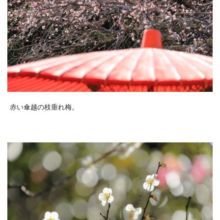
赤い傘越の枝垂れ梅。