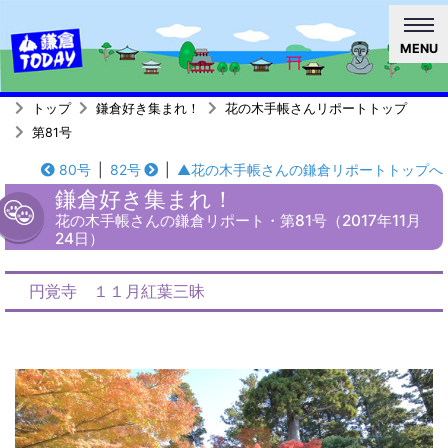
MENU
トップ
鎌倉好き集まれ！
花の木手帳さんリポートトップ
第81号
80号
|
82号
|
▲花の木手帳さんの鎌倉リポートトップへ
鎌倉好き集まれ！
花の木手帳さんの鎌倉リポート・第81号（2017年11月
24日）
円覚寺 １１月紅葉三昧