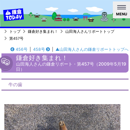
MENU
トップ
鎌倉好き集まれ！
山田海人さんリポートトップ
第457号
456号
|
458号
|
▲山田海人さんの鎌倉リポートトップへ
鎌倉好き集まれ！
山田海人さんの鎌倉リポート・第457号（2009年5月19
日）
牛の歯