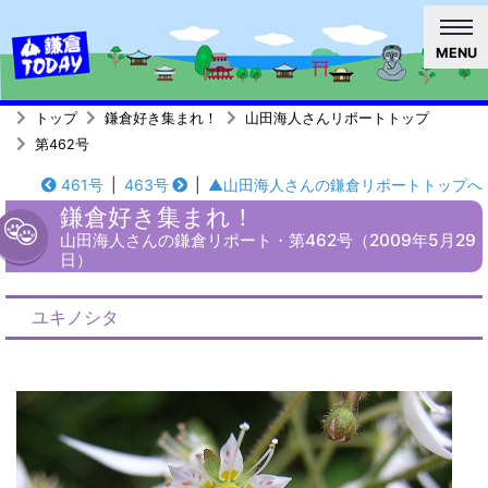
MENU
トップ
鎌倉好き集まれ！
山田海人さんリポートトップ
第462号
461号
|
463号
|
▲山田海人さんの鎌倉リポートトップへ
鎌倉好き集まれ！
山田海人さんの鎌倉リポート・第462号（2009年5月29
日）
ユキノシタ