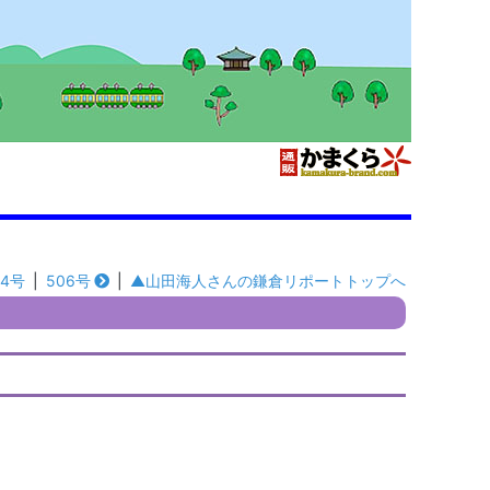
04号
|
506号
|
▲山田海人さんの鎌倉リポートトップへ