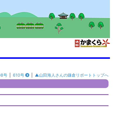
08号
|
610号
|
▲山田海人さんの鎌倉リポートトップへ