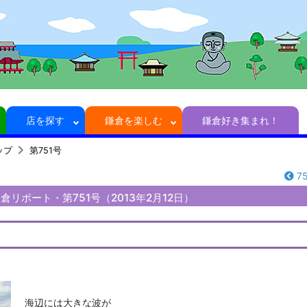
店を探す
鎌倉を楽しむ
鎌倉好き集まれ！
ップ
第751号
7
リポート・第751号（2013年2月12日）
海辺には大きな波が