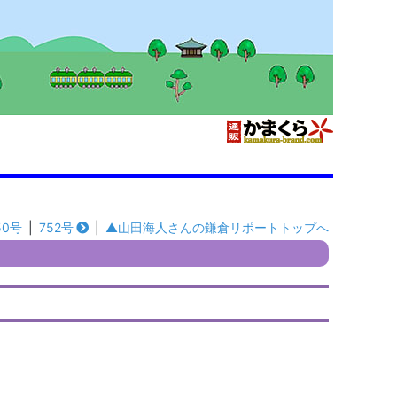
50号
|
752号
|
▲山田海人さんの鎌倉リポートトップへ