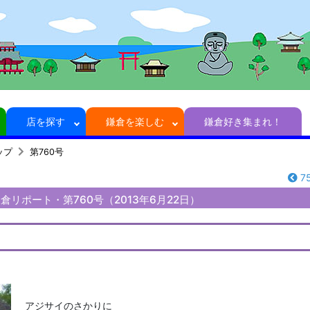
店を探す
鎌倉を楽しむ
鎌倉好き集まれ！
ップ
第760号
7
リポート・第760号（2013年6月22日）
アジサイのさかりに