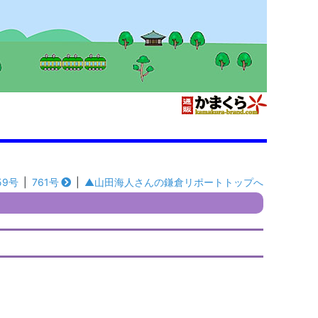
59号
|
761号
|
▲山田海人さんの鎌倉リポートトップへ