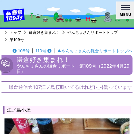
MENU
トップ
鎌倉好き集まれ！
やんちょさんリポートトップ
第109号
108号
|
110号
|
▲やんちょさんの鎌倉リポートトップへ
鎌倉好き集まれ！
やんちょさんの鎌倉リポート・第109号（2022年4月29
日）
鎌倉通信☆107江ノ島桜咲いてるけれど(-_-)曇っています
江ノ島小屋