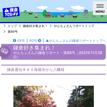
MENU
トップ
鎌倉好き集まれ！
やんちょさんリポートトップ
第89号
88号
|
90号
|
▲やんちょさんの鎌倉リポートトップへ
鎌倉好き集まれ！
やんちょさんの鎌倉リポート・第89号（2021年11月29
日）
鎌倉通信☆８９海蔵寺から八幡様