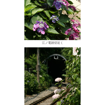
江ノ電踏切近く