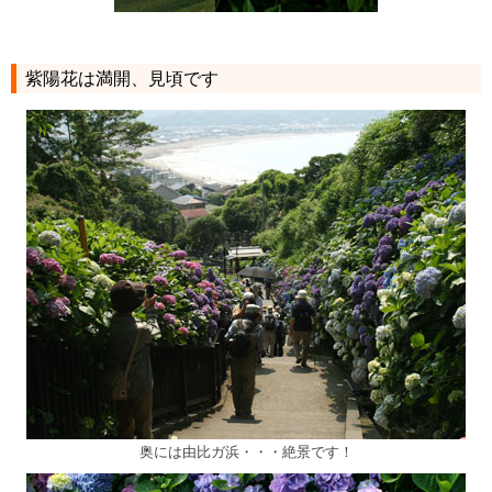
紫陽花は満開、見頃です
奥には由比ガ浜・・・絶景です！