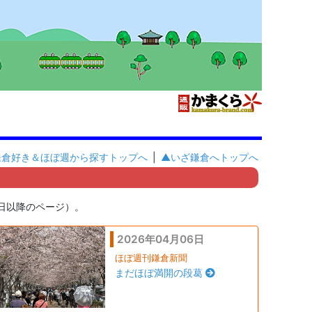
鎌倉好き＆ほぼ週から探すトップへ
|
▲いざ鎌倉へトップへ
1日以降のページ）。
2026年04月06日
ほぼ週刊鎌倉新聞
まだほぼ満開の段葛