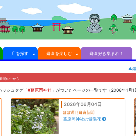
店を探す
鎌倉を楽しむ
鎌倉好き集まれ！
▲
新聞の中から
ハッシュタグ「
#葛原岡神社
」がついたページの一覧です（2008年1月
2026年06月04日
ほぼ週刊鎌倉新聞
葛原岡神社の紫陽花