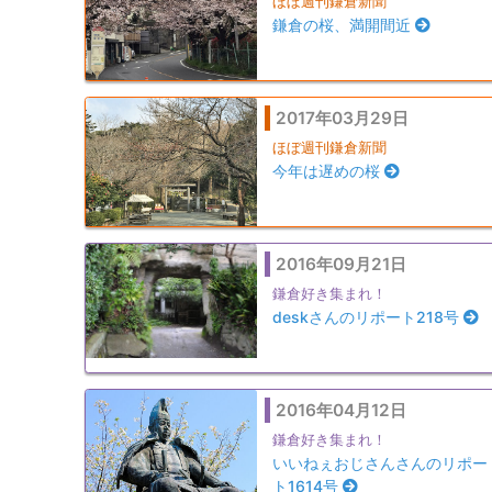
ほぼ週刊鎌倉新聞
鎌倉の桜、満開間近
2017年03月29日
ほぼ週刊鎌倉新聞
今年は遅めの桜
2016年09月21日
鎌倉好き集まれ！
deskさんのリポート218号
2016年04月12日
鎌倉好き集まれ！
いいねぇおじさんさんのリポー
ト1614号