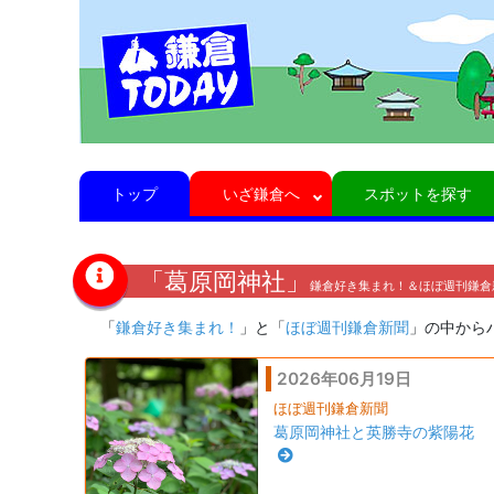
トップ
いざ鎌倉へ
スポットを探す
「葛原岡神社」
鎌倉好き集まれ！＆ほぼ週刊鎌倉
「
鎌倉好き集まれ！
」と「
ほぼ週刊鎌倉新聞
」の中から
2026年06月19日
ほぼ週刊鎌倉新聞
葛原岡神社と英勝寺の紫陽花