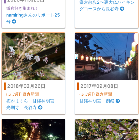
鎌倉散歩2〜裏大仏ハイキン
鎌倉好き集まれ！
グコースから長谷寺
namiringさんのリポート25
号
2018年02月26日
2017年09月08日
ほぼ週刊鎌倉新聞
ほぼ週刊鎌倉新聞
梅かまくら 甘縄神明宮
甘縄神明宮 例祭
光則寺 長谷寺