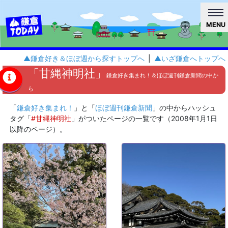
MENU
▲鎌倉好き＆ほぼ週から探すトップへ
|
▲いざ鎌倉へトップへ
「甘縄神明社」
鎌倉好き集まれ！＆ほぼ週刊鎌倉新聞の中か
ら
「
鎌倉好き集まれ！
」と「
ほぼ週刊鎌倉新聞
」の中からハッシュ
タグ「
#甘縄神明社
」がついたページの一覧です（2008年1月1日
以降のページ）。