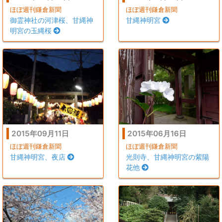
ほぼ週刊鎌倉新聞
ほぼ週刊鎌倉新聞
御霊神社の河津桜、甘縄神
甘縄神明宮
明宮の玉縄桜
2015年09月11日
2015年06月16日
ほぼ週刊鎌倉新聞
ほぼ週刊鎌倉新聞
甘縄神明宮、夜店
光則寺、甘縄神明宮の紫陽
花他