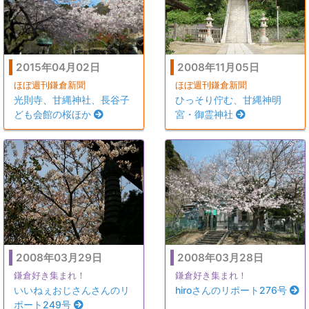
2015年04月02日
2008年11月05日
ほぼ週刊鎌倉新聞
ほぼ週刊鎌倉新聞
光則寺、甘縄神社、長谷子
ひっそり佇む、甘縄神明
ども会館の桜ほか
宮・御霊神社
2008年03月29日
2008年03月28日
鎌倉好き集まれ！
鎌倉好き集まれ！
いいねぇおじさんさんのリ
hiroさんのリポート276号
ポート249号