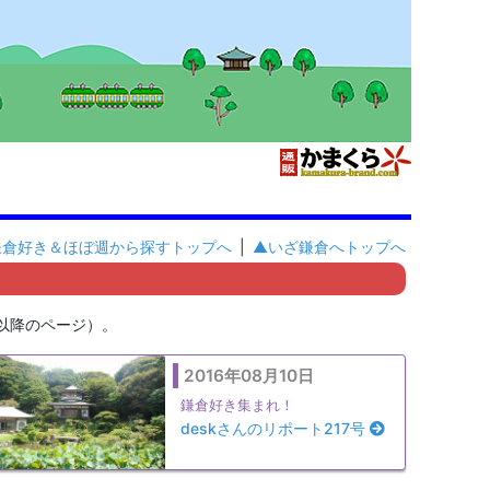
鎌倉好き＆ほぼ週から探すトップへ
|
▲いざ鎌倉へトップへ
日以降のページ）。
2016年08月10日
鎌倉好き集まれ！
deskさんのリポート217号