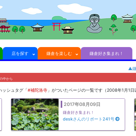
店を探す
鎌倉を楽しむ
鎌倉好き集まれ！
▲
の中から
ハッシュタグ「
#補陀洛寺
」がついたページの一覧です（2008年1月1
2017年08月09日
鎌倉好き集まれ！
deskさんのリポート241号