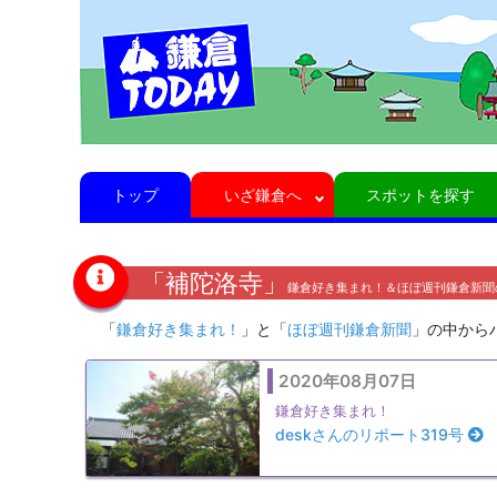
トップ
いざ鎌倉へ
スポットを探す
「補陀洛寺」
鎌倉好き集まれ！＆ほぼ週刊鎌倉新聞
「
鎌倉好き集まれ！
」と「
ほぼ週刊鎌倉新聞
」の中から
2020年08月07日
鎌倉好き集まれ！
deskさんのリポート319号