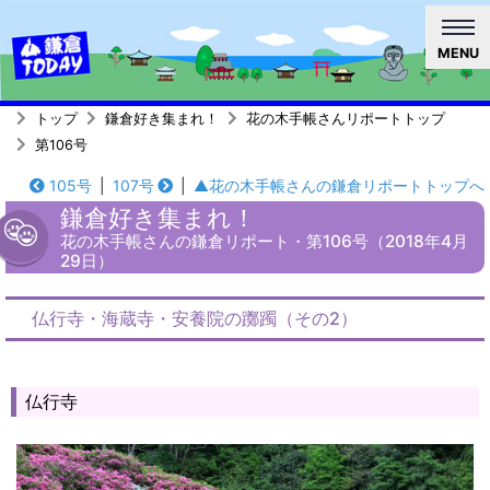
MENU
トップ
鎌倉好き集まれ！
花の木手帳さんリポートトップ
第106号
105号
|
107号
|
▲花の木手帳さんの鎌倉リポートトップへ
鎌倉好き集まれ！
花の木手帳さんの鎌倉リポート・第106号（2018年4月
29日）
仏行寺・海蔵寺・安養院の躑躅（その2）
仏行寺