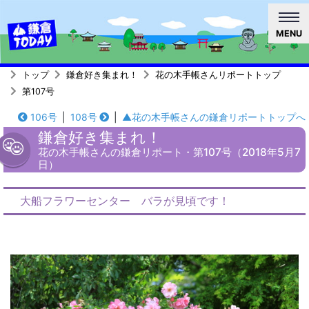
MENU
トップ
鎌倉好き集まれ！
花の木手帳さんリポートトップ
第107号
106号
|
108号
|
▲花の木手帳さんの鎌倉リポートトップへ
鎌倉好き集まれ！
花の木手帳さんの鎌倉リポート・第107号（2018年5月7
日）
大船フラワーセンター バラが見頃です！