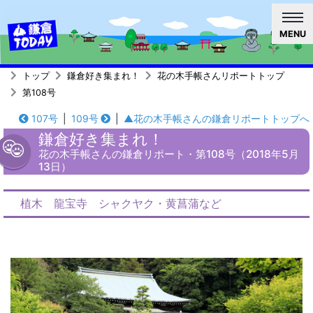
MENU
トップ
鎌倉好き集まれ！
花の木手帳さんリポートトップ
第108号
107号
|
109号
|
▲花の木手帳さんの鎌倉リポートトップへ
鎌倉好き集まれ！
花の木手帳さんの鎌倉リポート・第108号（2018年5月
13日）
植木 龍宝寺 シャクヤク・黄菖蒲など