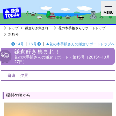
MENU
トップ
鎌倉好き集まれ！
花の木手帳さんリポートトップ
第15号
14号
|
16号
|
▲花の木手帳さんの鎌倉リポートトップへ
鎌倉好き集まれ！
花の木手帳さんの鎌倉リポート・第15号（2015年10月
27日）
鎌倉 夕景
稲村ケ崎から