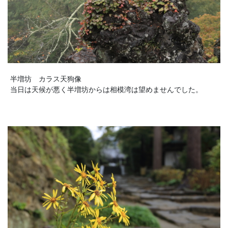
半増坊 カラス天狗像
当日は天候が悪く半増坊からは相模湾は望めませんでした。