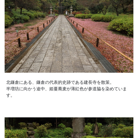
北鎌倉にある、鎌倉の代表的史跡である建長寺を散策。
半増坊に向かう途中、姫蔓蕎麦が薄紅色が参道脇を染めていま
す。