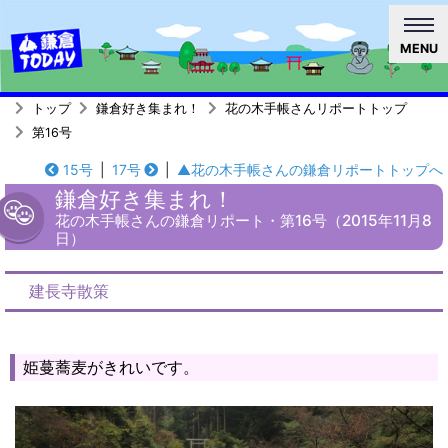
MENU
トップ
鎌倉好き集まれ！
花の木手帳さんリポートトップ
第16号
15号
|
17号
|
▲花の木手帳さんの鎌倉リポートトップへ
鎌倉好き集まれ！
花の木手帳さんの鎌倉リポート・第16号（2015年11月8
日）
建長寺散策
姫蔓蕎麦がきれいです。