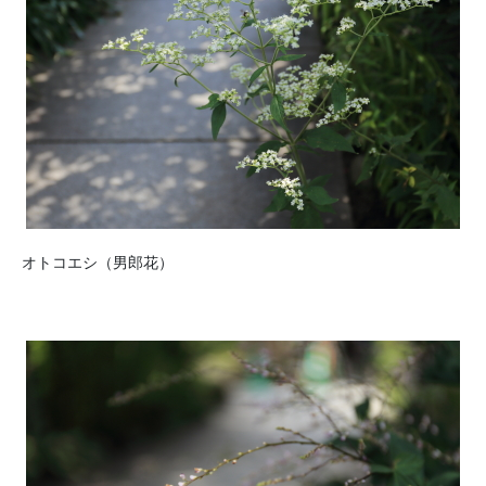
オトコエシ（男郎花）