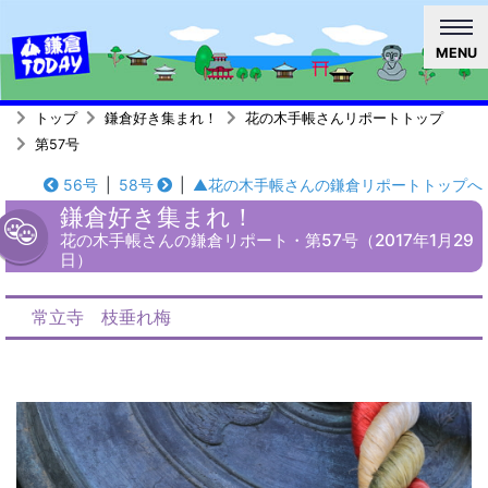
MENU
トップ
鎌倉好き集まれ！
花の木手帳さんリポートトップ
第57号
56号
|
58号
|
▲花の木手帳さんの鎌倉リポートトップへ
鎌倉好き集まれ！
花の木手帳さんの鎌倉リポート・第57号（2017年1月29
日）
常立寺 枝垂れ梅