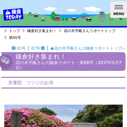
MENU
トップ
鎌倉好き集まれ！
花の木手帳さんリポートトップ
第66号
65号
|
67号
|
▲花の木手帳さんの鎌倉リポートトップへ
鎌倉好き集まれ！
花の木手帳さんの鎌倉リポート・第66号（2017年5月7
日）
安養院 ツツジのお寺