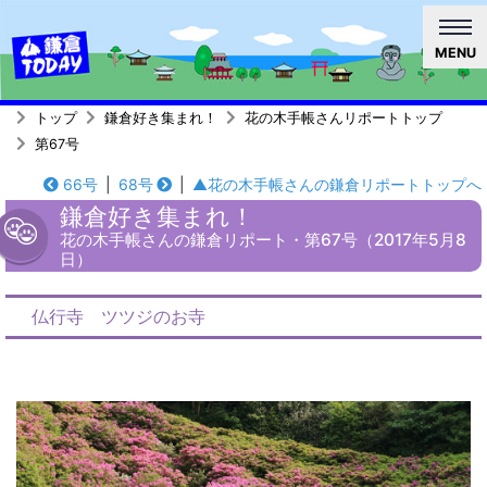
MENU
トップ
鎌倉好き集まれ！
花の木手帳さんリポートトップ
第67号
66号
|
68号
|
▲花の木手帳さんの鎌倉リポートトップへ
鎌倉好き集まれ！
花の木手帳さんの鎌倉リポート・第67号（2017年5月8
日）
仏行寺 ツツジのお寺