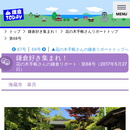
MENU
トップ
鎌倉好き集まれ！
花の木手帳さんリポートトップ
第68号
67号
|
69号
|
▲花の木手帳さんの鎌倉リポートトップへ
鎌倉好き集まれ！
花の木手帳さんの鎌倉リポート・第68号（2017年5月27
日）
海蔵寺 皐月