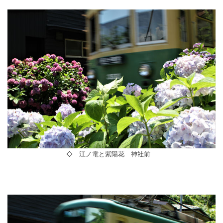
◇ 江ノ電と紫陽花 神社前