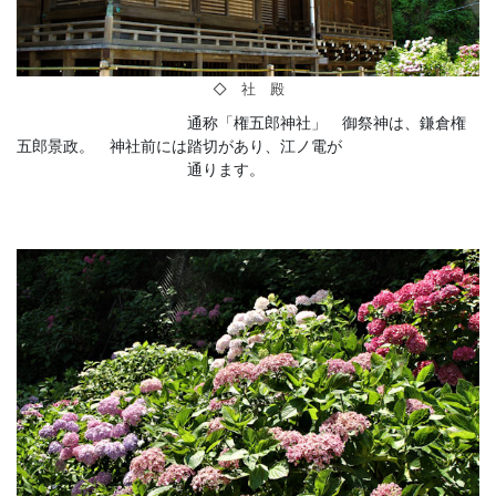
◇ 社 殿
通称「権五郎神社」 御祭神は、鎌倉権
五郎景政。 神社前には踏切があり、江ノ電が
通ります。