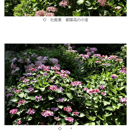
◇ 社殿裏 紫陽花の小道
◇ 〃