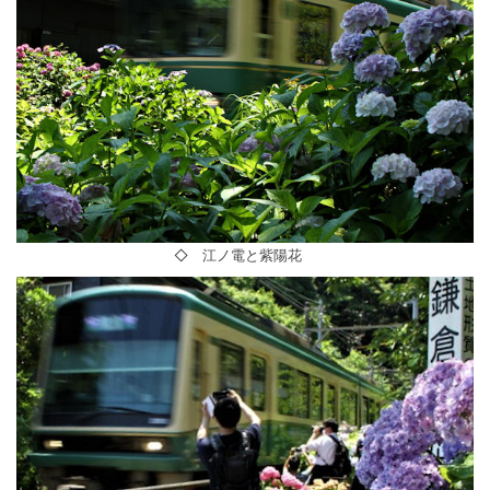
◇ 江ノ電と紫陽花