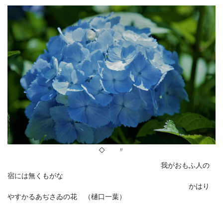
◇ 〃
我がおもふ人の
宿には無くもがな
かはり
やすかるあぢさゐの花 （樋口一葉）