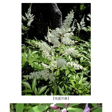
【泡盛升麻】