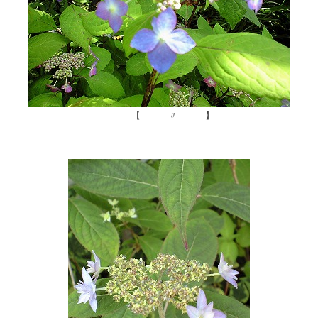
【 〃 】