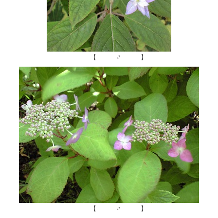
【 〃 】
【 〃 】