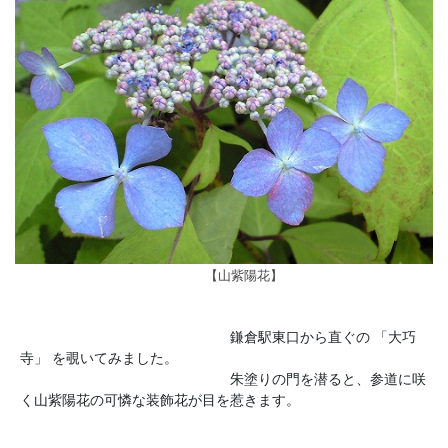
【山紫陽花】
鎌倉駅東口から直ぐの 「大巧
寺」 を覗いてみました。
朱塗りの門を潜ると、参道に咲
く山紫陽花の可憐な装飾花が目を惹きます。