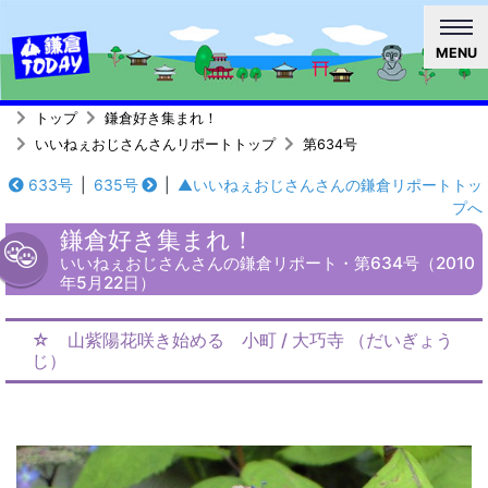
MENU
トップ
鎌倉好き集まれ！
いいねぇおじさんさんリポートトップ
第634号
633号
|
635号
|
▲いいねぇおじさんさんの鎌倉リポートトッ
プへ
鎌倉好き集まれ！
いいねぇおじさんさんの鎌倉リポート・第634号（2010
年5月22日）
☆ 山紫陽花咲き始める 小町 / 大巧寺 （だいぎょう
じ）