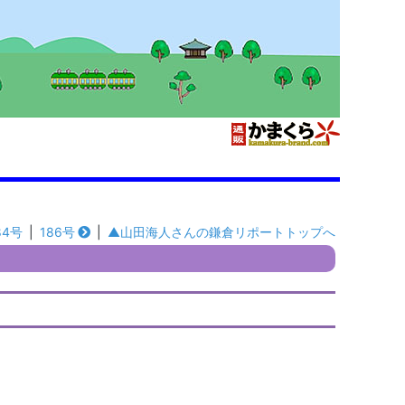
84号
|
186号
|
▲山田海人さんの鎌倉リポートトップへ